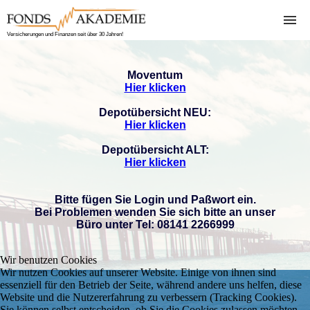
Versicherungen und Finanzen seit über 30 Jahren!
Home
Finanzen
Bitcoin
Über
Versicherungen
Moventum
uns
Vorgehensweise
Krankenversicher
Hier klicken
Depotübersicht NEU:
Girokonten
Sachversicherung
Hier klicken
Kreditvergleich
Kreditversicheru
Depotübersicht ALT:
Hier klicken
Depotverwaltung
KFZ-Versicherun
Rente-Inflation-
Berufsunfähigkei
Bitte fügen Sie Login und Paßwort ein.
Bei Problemen wenden Sie sich bitte an unser
Steuer
Büro unter Tel: 08141 2266999
Schufa Auskunft
Wir benutzen Cookies
Wir nutzen Cookies auf unserer Website. Einige von ihnen sind
essenziell für den Betrieb der Seite, während andere uns helfen, diese
Website und die Nutzererfahrung zu verbessern (Tracking Cookies).
Sie können selbst entscheiden, ob Sie die Cookies zulassen möchten.