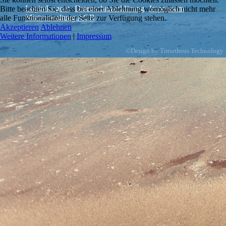
Login/Logout
Datenschutzerklärung
Impressum
Bitte beachten Sie, dass bei einer Ablehnung womöglich nicht mehr
Mietverwaltung AGB
alle Funktionalitäten der Seite zur Verfügung stehen.
Akzeptieren
Ablehnen
Weitere Informationen
|
Impressum
©Design by Timotheus Technology