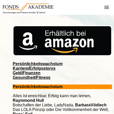
Versicherungen und Finanzen seit über 30 Jahren!
Home
Finanzen
Bitcoin
Über
Versicherungen
uns
Vorgehensweise
Krankenversicher
Girokonten
Sachversicherung
Kreditvergleich
Kreditversicheru
Depotverwaltung
KFZ-Versicherun
Persönlichkeitswachstum
Karriere/Erfolgsstorys
Rente-Inflation-
Berufsunfähigkei
Geld/Finanzen
Gesundheit/Fitness
Steuer
Persönlichkeitswachstum
Schufa Auskunft
Alles ist erreichbar, Erfolg kann man lernen,
Raymmond Hull
Botschaften der Liebe
, LadyNada,
BarbaraVödisch
Das LOLA Prinzip oder Die Vollkommenheit der Welt,