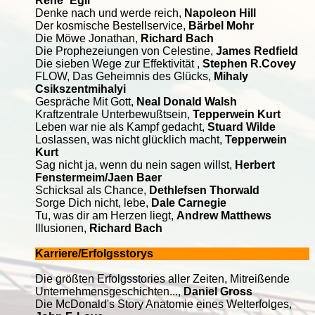
Rene´ Egli
Denke nach und werde reich,
Napoleon Hill
Der kosmische Bestellservice,
Bärbel Mohr
Die Möwe Jonathan,
Richard Bach
Die Prophezeiungen von Celestine,
James Redfield
Die sieben Wege zur Effektivität ,
Stephen R.Covey
FLOW, Das Geheimnis des Glücks,
Mihaly
Csikszentmihalyi
Gespräche Mit Gott,
Neal Donald Walsh
Kraftzentrale Unterbewußtsein,
Tepperwein Kurt
Leben war nie als Kampf gedacht,
Stuard Wilde
Loslassen, was nicht glücklich macht,
Tepperwein
Kurt
Sag nicht ja, wenn du nein sagen willst,
Herbert
Fenstermeim/Jaen Baer
Schicksal als Chance,
Dethlefsen Thorwald
Sorge Dich nicht, lebe,
Dale Carnegie
Tu, was dir am Herzen liegt,
Andrew Matthews
Illusionen,
Richard Bach
Karriere/Erfolgsstorys
Die größten Erfolgsstories aller Zeiten, Mitreißende
Unternehmensgeschichten...,
Daniel Gross
Die McDonald's Story Anatomie eines Welterfolges,