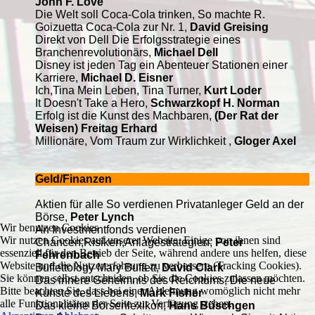
John F. Love
Die Welt soll Coca-Cola trinken, So machte R.
Goizuetta Coca-Cola zur Nr. 1,
David Greising
Direkt von Dell Die Erfolgsstrategie eines
Branchenrevolutionärs,
Michael Dell
Disney ist jeden Tag ein Abenteuer Stationen einer
Karriere,
Michael D. Eisner
Ich,Tina Mein Leben, Tina Turner,
Kurt Loder
It Doesn't Take a Hero,
Schwarzkopf H. Norman
Erfolg ist die Kunst des Machbaren
,
(Der Rat der
Weisen) Freitag Erhard
Millionäre, Vom Traum zur Wirklichkeit ,
Gloger Axel
Geld/Finanzen
Aktien für alle So verdienen Privatanleger Geld an der
Börse,
Peter Lynch
Wir benutzen Cookies
An Investmentfonds verdienen
Wir nutzen Cookies auf unserer Website. Einige von ihnen sind
Chancen,Risiken,Anlagestrategien,
Peter
essenziell für den Betrieb der Seite, während andere uns helfen, diese
Fehrenbach
Website und die Nutzererfahrung zu verbessern (Tracking Cookies).
Buffettology Mary Buffett,
David Clark
Sie können selbst entscheiden, ob Sie die Cookies zulassen möchten.
Das innere Geheimnis des Reichtums, Die neue
Bitte beachten Sie, dass bei einer Ablehnung womöglich nicht mehr
Kunste des Liebens,
Mark Fisher
alle Funktionalitäten der Seite zur Verfügung stehen.
Das kleine Börsenlexikon,
Hans Büschgen