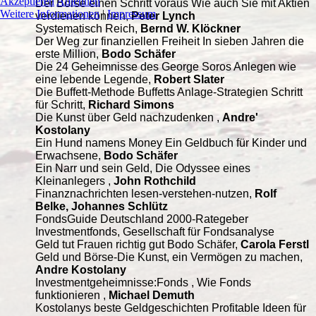
Akzeptieren
Ablehnen
Der Börse einen Schritt voraus Wie auch Sie mit Aktien
Weitere Informationen
|
Impressum
verdienen können,
Peter Lynch
Systematisch Reich,
Bernd W. Klöckner
Der Weg zur finanziellen Freiheit In sieben Jahren die
erste Million,
Bodo Schäfer
Die 24 Geheimnisse des George Soros Anlegen wie
eine lebende Legende,
Robert Slater
Die Buffett-Methode Buffetts Anlage-Strategien Schritt
für Schritt,
Richard Simons
Die Kunst über Geld nachzudenken ,
Andre'
Kostolany
Ein Hund namens Money Ein Geldbuch für Kinder und
Erwachsene,
Bodo Schäfer
Ein Narr und sein Geld, Die Odyssee eines
Kleinanlegers ,
John Rothchild
Finanznachrichten lesen-verstehen-nutzen,
Rolf
Belke, Johannes Schlütz
FondsGuide Deutschland 2000-Rategeber
Investmentfonds, Gesellschaft für Fondsanalyse
Geld tut Frauen richtig gut Bodo Schäfer,
Carola Ferstl
Geld und Börse-Die Kunst, ein Vermögen zu machen,
Andre Kostolany
Investmentgeheimnisse:Fonds , Wie Fonds
funktionieren ,
Michael Demuth
Kostolanys beste Geldgeschichten Profitable Ideen für