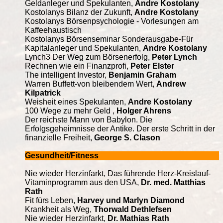
Geldanleger und Spekulanten,
Andre Kostolany
Kostolanys Bilanz der Zukunft,
Andre Kostolany
Kostolanys Börsenpsychologie - Vorlesungen am
Kaffeehaustisch
Kostolanys Börsenseminar Sonderausgabe-Für
Kapitalanleger und Spekulanten,
Andre Kostolany
Lynch3 Der Weg zum Börsenerfolg,
Peter Lynch
Rechnen wie ein Finanzprofi,
Peter Elster
The intelligent Investor,
Benjamin Graham
Warren Buffett-von bleibendem Wert,
Andrew
Kilpatrick
Weisheit eines Spekulanten,
Andre Kostolany
100 Wege zu mehr Geld ,
Holger Ahrens
Der reichste Mann von Babylon. Die
Erfolgsgeheimnisse der Antike. Der erste Schritt in der
finanzielle Freiheit,
George S. Clason
Gesundheit/Fitness
Nie wieder Herzinfarkt, Das führende Herz-Kreislauf-
Vitaminprogramm aus den USA,
Dr. med. Matthias
Rath
Fit fürs Leben,
Harvey und Marlyn Diamond
Krankheit als Weg,
Thorwald Dethlefsen
Nie wieder Herzinfarkt,
Dr. Mathias Rath