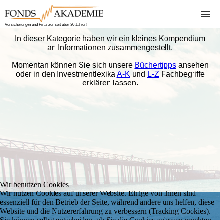
Versicherungen und Finanzen seit über 30 Jahren!
In dieser Kategorie haben wir ein kleines Kompendium
Home
Finanzen
Bitcoin
Über
Versicherungen
an Informationen zusammengestellt.
uns
Vorgehensweise
Krankenversicher
Momentan können Sie sich unsere
Büchertipps
ansehen
oder in den Investmentlexika
A-K
und
L-Z
Fachbegriffe
Girokonten
Sachversicherung
erklären lassen.
Kreditvergleich
Kreditversicheru
Depotverwaltung
KFZ-Versicherun
Rente-Inflation-
Berufsunfähigkei
Steuer
Schufa Auskunft
Wir benutzen Cookies
Wir nutzen Cookies auf unserer Website. Einige von ihnen sind
essenziell für den Betrieb der Seite, während andere uns helfen, diese
Website und die Nutzererfahrung zu verbessern (Tracking Cookies).
Sie können selbst entscheiden, ob Sie die Cookies zulassen möchten.