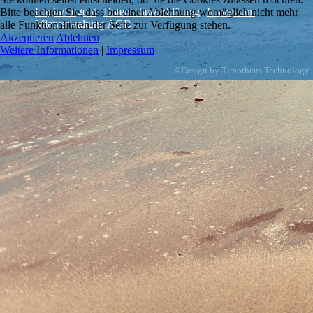
Login/Logout
Datenschutzerklärung
Impressum
Bitte beachten Sie, dass bei einer Ablehnung womöglich nicht mehr
Mietverwaltung AGB
alle Funktionalitäten der Seite zur Verfügung stehen.
Akzeptieren
Ablehnen
Weitere Informationen
|
Impressum
©Design by Timotheus Technology